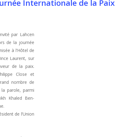
ournée Internationale de la Paix
invité par Lah­cen
ors de la journée
n­isée à l’Hôtel de
ince Lau­rent, sur
aveur de la paix.
hilippe Close et
 grand nom­bre de
 la parole, par­mi
heikh Khaled Ben­
ue.
si­dent de l’Union