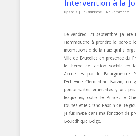
Intervention à la J
By
Carlo
|
Bouddhisme
|
No Comments
Le ven­dre­di 21 sep­tem­bre j’ai été 
Ham­mouche à pren­dre la parole l
inter­na­tionale de la Paix qu’il a orga
Ville de Brux­elles en présence du Pr
le thème de l’action sociale en f
Accueil­lies par le Bourgmestre P
l’Échevine Clé­men­tine Barzin, un
per­son­nal­ités émi­nentes y ont pris
lesquelles, out­re le Prince, le C
tounès et le Grand
Rab­bin de Bel­giq
Je fus invité dans ma fonc­tion de pré
Boud­dhique Belge.