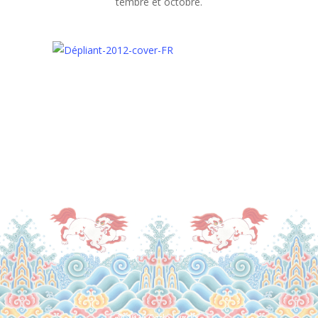
tem­bre et octo­bre.
© 2026 Carlo Luyckx.