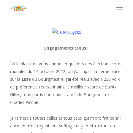
Engage­ments tenus !
J’ai le plaisir de vous annon­cer que lors des élec­tions com­
mu­nales du 14 octo­bre 2012, où j’occupais la 4ème place
sur la Liste du Bourgmestre, j’ai été réélu avec 1.237 voix
de préférence, réal­isant ain­si le meilleur score de Saint-
Gilles, tous par­tis con­fon­dus, après le Bourgmestre
Charles Pic­qué.
Je remer­cie toutes celles et tous ceux qui m’ont fait con­fi­
ance en m’octroyant leur suf­frage et je met­trai tout en