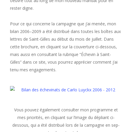
oeu­vre tout au long de mon nou­veau man­dat pour en
rester digne.
Pour ce qui con­cerne la cam­pagne que j’ai menée, mon
bilan 2006–2009 a été dis­tribué dans toutes les boîtes aux
let­tres de Saint-Gilles au début du mois de juil­let. Dans
cette brochure, en cli­quant sur la cou­ver­ture ci-dessous,
mais aus­si en con­sul­tant la rubrique “Échevin à Saint-
Gilles” dans ce site, vous pour­rez appréci­er com­ment j’ai
tenu mes engage­ments.
Vous pou­vez égale­ment con­sul­ter mon pro­gramme et
mes pri­or­ités, en cli­quant sur l’image du dépli­ant ci-
dessous, qui a été dis­tribué lors de la cam­pagne en sep­