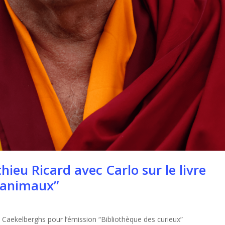
ieu Ricard avec Carlo sur le livre
s animaux”
 Caekel­berghs pour l’émission “Bib­lio­thèque des curieux”