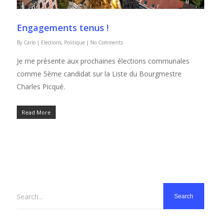
Engagements tenus !
By
Carlo
|
Elections
,
Politique
|
No Comments
Je me présente aux prochaines élec­tions com­mu­nales
comme 5ème can­di­dat sur la Liste du Bourgmestre
Charles Pic­qué.
Read More
Search...